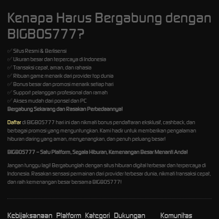
Kenapa Harus Bergabung dengan
BIGBOS777?
✅ Situs Resmi & Berlisensi
✅ Ukuran besar dan terpercaya di Indonesia
✅ Transaksi cepat, aman, dan rahasia
✅ Ribuan game menarik dari provider top dunia
✅ Bonus besar dan promosi menarik setiap hari
✅ Support pelanggan profesional dan ramah
✅ Akses mudah dari ponsel dan PC
Bergabung Sekarang dan Rasakan Perbedaannya!
Daftar
di BIGBOS777 hari ini dan nikmati bonus pendaftaran eksklusif, cashback, dan
berbagai promosi yang menguntungkan. Kami hadir untuk memberikan pengalaman
hiburan daring yang aman, menyenangkan, dan penuh peluang besar!
BIGBOS777 – Satu Platform, Segala Hiburan, Kemenangan Besar Menanti Anda!
Jangan tunggu lagi! Bergabunglah dengan situs hiburan digital terbesar dan terpercaya di
Indonesia. Rasakan sensasi permainan dari provider terbesar dunia, nikmati transaksi cepat,
dan raih kemenangan besar bersama BIGBOS777!
Kebijaksanaan
Platform
Kategori
Dukungan
Komunitas