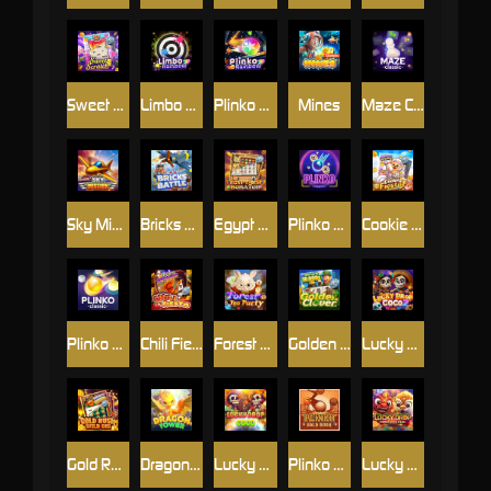
Sweet Scratch
Limbo Rainbow
Plinko Rainbow
Mines
Maze Classic
Sky Mission
Bricks Battle
Egypt Gem Scratch
Plinko Neon
Cookie Fiesta
Plinko Classic
Chili Fiesta
Forest Tea Party
Golden Clover
Lucky Drop: Coco 2
Gold Rush: Wild Dig
Dragon Tower
Lucky Drop-Coco
Plinko Gold Rush
Lucky Drop-GongXiFaChai