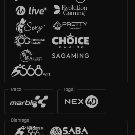
Race
Togel
Olahraga