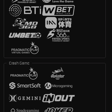
Crash Game