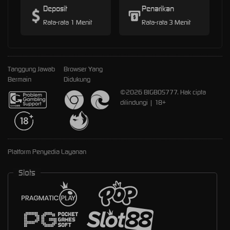
Deposit
Penarikan
Rata-rata 1 Menit
Rata-rata 3 Menit
Tanggung Jawab
Browser Yang
Bermain
Didukung
©2026 BIGBOS777. Hak cipta
dilindungi | 18+
Platform Penyedia Layanan
Slots