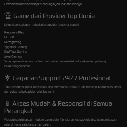
Permainan tradisional seperti sabung ayam live dan lainnya
🏆 Game dari Provider Top Dunia
Nikmati pengalaman terbaik dari provider ternama, seperti:
Pragmatic Play
PG Soft
Microgaming
Yggdrasil Gaming
Red Tiger Gaming
Joker Gaming
Setiap game dirancang untuk memberikan sensasi tak terlupakan dan peluang
kemenangan besar!
🌟 Layanan Support 24/7 Profesional
Tim customer support kami selalu siap membantu Anda 24 jam nonstop. Komunikasi cepat
dan solusi terbaik adalah prioritas kami.
📱 Akses Mudah & Responsif di Semua
Perangkat
Website kami didesain modern dan mobile-friendly, sehingga Anda bisa bermain kapan
saja, di mana saja, tanpa hambatan.