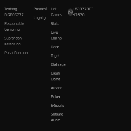
Tentang
Promosi
Hot
+62877803
BIGBOS777
Games
47670
Loyalty
Responsible
Slots
Gambling
Live
Syarat dan
Casino
Ketentuan
Race
Pusat Bantuan
Togel
Olahraga
Crash
Game
Arcade
Poker
E-Sports
Sabung
Ayam