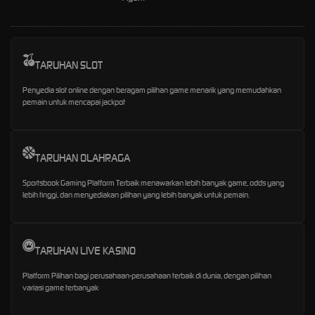
TARUHAN SLOT
Penyedia slot online dengan beragam pilihan game menarik yang memudahkan
pemain untuk mencapai jackpot
TARUHAN OLAHRAGA
Sportsbook Gaming Platform Terbaik menawarkan lebih banyak game, odds yang
lebih tinggi, dan menyediakan pilihan yang lebih banyak untuk pemain.
TARUHAN LIVE KASINO
Platform Pilihan bagi perusahaan-perusahaan terbaik di dunia, dengan pilihan
variasi game terbanyak