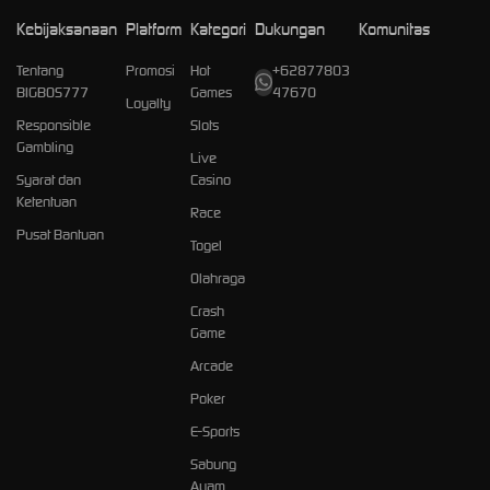
Kebijaksanaan
Platform
Kategori
Dukungan
Komunitas
Tentang
Promosi
Hot
+62877803
BIGBOS777
Games
47670
Loyalty
Responsible
Slots
Gambling
Live
Syarat dan
Casino
Ketentuan
Race
Pusat Bantuan
Togel
Olahraga
Crash
Game
Arcade
Poker
E-Sports
Sabung
Ayam