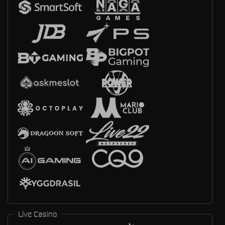
Live Casino