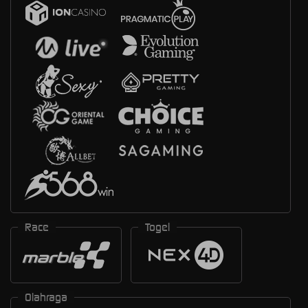
Race
Togel
Olahraga