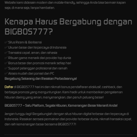
Website kami didesain modern dan mobile-friendly, sehingga Anda bisa bermain kapan
saja, di mana saja, tanpa hambatan.
Kenapa Harus Bergabung dengan
BIGBOS777?
✅ Situs Resmi & Berlisensi
✅ Ukuran besar dan terpercaya di Indonesia
✅ Transaksi cepat, aman, dan rahasia
✅ Ribuan game menarik dari provider top dunia
✅ Bonus besar dan promosi menarik setiap hari
✅ Support pelanggan profesional dan ramah
✅ Akses mudah dari ponsel dan PC
Bergabung Sekarang dan Rasakan Perbedaannya!
Daftar
di BIGBOS777 hari ini dan nikmati bonus pendaftaran eksklusif, cashback, dan
berbagai promosi yang menguntungkan. Kami hadir untuk memberikan pengalaman
hiburan daring yang aman, menyenangkan, dan penuh peluang besar!
BIGBOS777 – Satu Platform, Segala Hiburan, Kemenangan Besar Menanti Anda!
Jangan tunggu lagi! Bergabunglah dengan situs hiburan digital terbesar dan terpercaya di
Indonesia. Rasakan sensasi permainan dari provider terbesar dunia, nikmati transaksi cepat,
dan raih kemenangan besar bersama BIGBOS777!