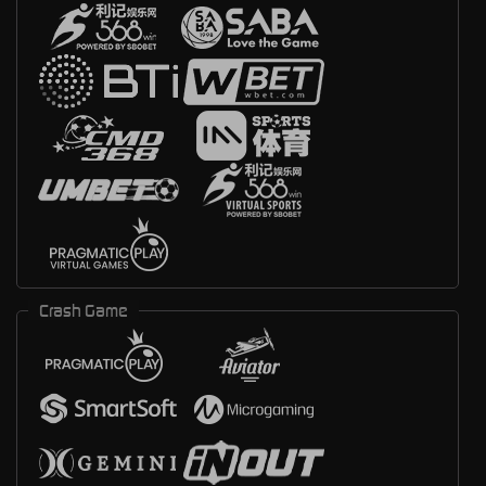
Crash Game